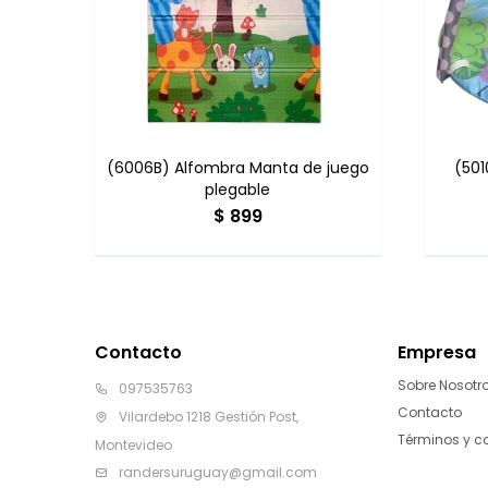
(6006B) Alfombra Manta de juego
(501
plegable
$
899
Contacto
Empresa
Sobre Nosotr
097535763
Contacto
Vilardebo 1218 Gestión Post,
Términos y c
Montevideo
randersuruguay@gmail.com