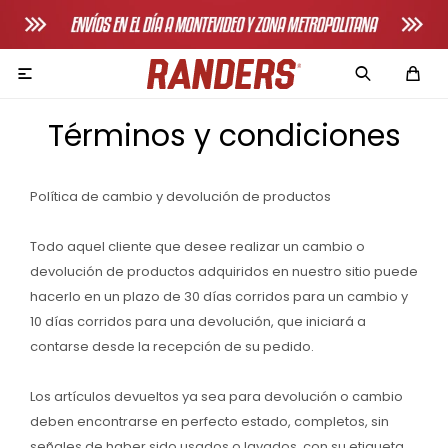

Términos y condiciones
Política de cambio y devolución de productos
Adultos
Todo aquel cliente que desee realizar un cambio o
devolución de productos adquiridos en nuestro sitio puede
Bicicletas horizonales
hacerlo en un plazo de 30 días corridos para un cambio y
Bicicletas spinning
10 días corridos para una devolución, que iniciará a
contarse desde la recepción de su pedido.
Bicicletas tradicionales
Bancos de pecho
Los artículos devueltos ya sea para devolución o cambio
deben encontrarse en perfecto estado, completos, sin
Máquinas de remo
señales de haber sido usados o lavados, con su etiqueta