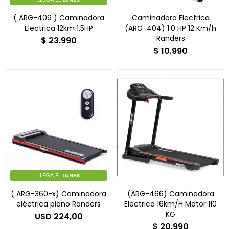
Multigimnasios
( ARG-409 ) Caminadora
Caminadora Electrica
Electrica 12km 1.5HP
(ARG-404) 1.0 HP 12 Km/h
Randers
$
23.990
$
10.990
Bicicletas horizonales
Bicicletas spinning
Bicicletas tradicionales
LLEGA EL
LUNES
( ARG-360-x) Caminadora
(ARG-466) Caminadora
eléctrica plano Randers
Electrica 16km/H Motor 110
KG
USD
224,00
$
20.990