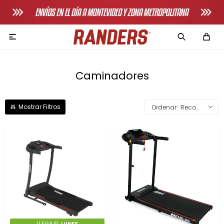

Caminadores
Recomendados
Adultos
Bicicletas horizonales
Bicicletas spinning
Bicicletas tradicionales
Bancos de pecho
Máquinas de remo
LLEGA EL
LUNES