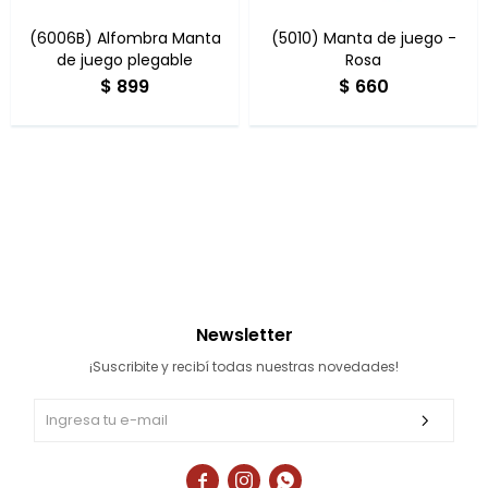
Multigimnasios
(6006B) Alfombra Manta
(5010) Manta de juego -
de juego plegable
Rosa
$
899
$
660
Bicicletas horizonales
Bicicletas spinning
Bicicletas tradicionales
Newsletter
¡Suscribite y recibí todas nuestras novedades!


