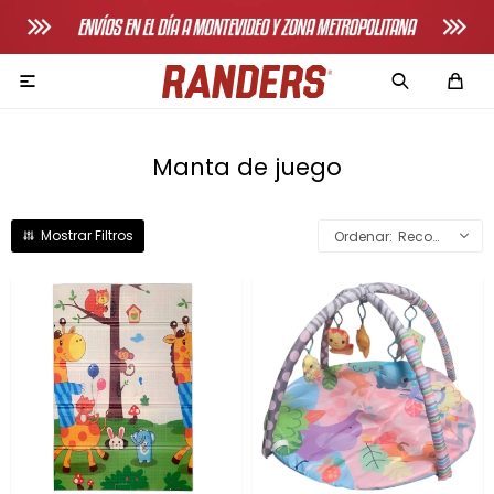

Manta de juego
Recomendados
Adultos
Bicicletas horizonales
Bicicletas spinning
Bicicletas tradicionales
Bancos de pecho
Máquinas de remo