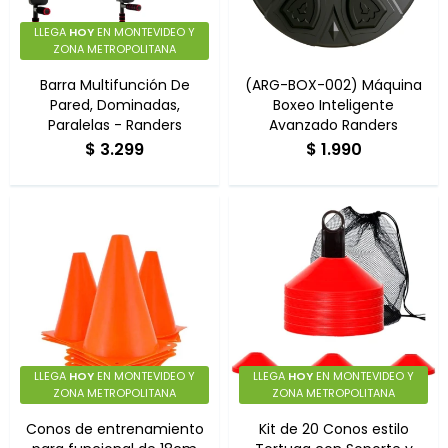
Multigimnasios
LLEGA
HOY
EN MONTEVIDEO Y
ZONA METROPOLITANA
Barra Multifunción De
(ARG-BOX-002) Máquina
Pared, Dominadas,
Boxeo Inteligente
Paralelas - Randers
Avanzado Randers
$
3.299
$
1.990
Bicicletas horizonales
Bicicletas spinning
Bicicletas tradicionales
LLEGA
HOY
EN MONTEVIDEO Y
LLEGA
HOY
EN MONTEVIDEO Y
ZONA METROPOLITANA
ZONA METROPOLITANA
Conos de entrenamiento
Kit de 20 Conos estilo