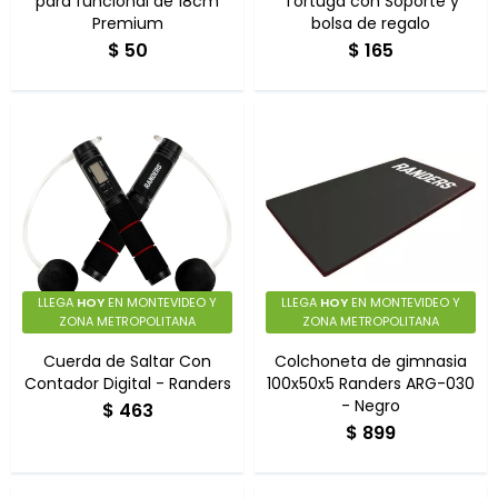
para funcional de 18cm
Tortuga con Soporte y
Premium
bolsa de regalo
$
50
$
165
LLEGA
HOY
EN MONTEVIDEO Y
LLEGA
HOY
EN MONTEVIDEO Y
ZONA METROPOLITANA
ZONA METROPOLITANA
Cuerda de Saltar Con
Colchoneta de gimnasia
Contador Digital - Randers
100x50x5 Randers ARG-030
- Negro
$
463
$
899