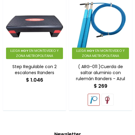
LLEGA
HOY
EN MONTEVIDEO Y
LLEGA
HOY
EN MONTEVIDEO Y
ZONA METROPOLITANA
ZONA METROPOLITANA
Step Regulable con 2
( ARG-011 )Cuerda de
escalones Randers
saltar aluminio con
rulemán Randers - Azul
$
1.046
$
269
Newsletter