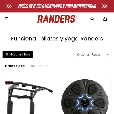

Funcional, pilates y yoga Randers
Recomendados
Adultos
Filtrando por:
Randers
Bicicletas horizonales
Bicicletas spinning
Bicicletas tradicionales
Bancos de pecho
Máquinas de remo