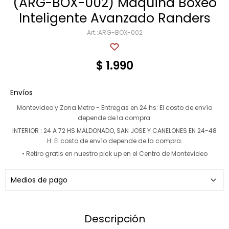
(ARG-BOX-002) Máquina Boxeo
Inteligente Avanzado Randers
Multigimnasios
ARG-BOX-002
$
1.990
Bicicletas horizonales
Envíos
Bicicletas spinning
Montevideo y Zona Metro - Entregas en 24 hs:
El costo de envío
depende de la compra.
Bicicletas tradicionales
INTERIOR : 24 A 72 HS MALDONADO, SAN JOSE Y CANELONES EN 24-48
H:
El costo de envío depende de la compra.
• Retiro gratis en nuestro pick up en el Centro de Montevideo
Medios de pago
Descripción