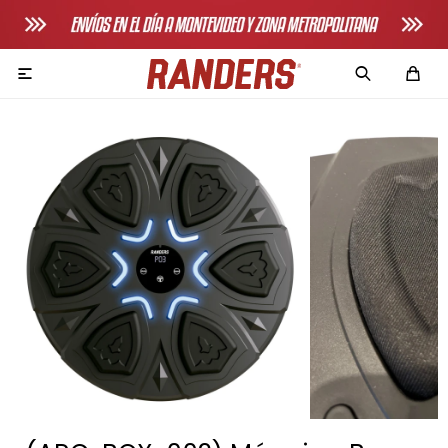

Adultos
Bicicletas horizonales
Bicicletas spinning
Bicicletas tradicionales
Bancos de pecho
Máquinas de remo