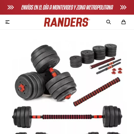

Adultos
Bicicletas horizonales
Bicicletas spinning
Bicicletas tradicionales
Bancos de pecho
Máquinas de remo