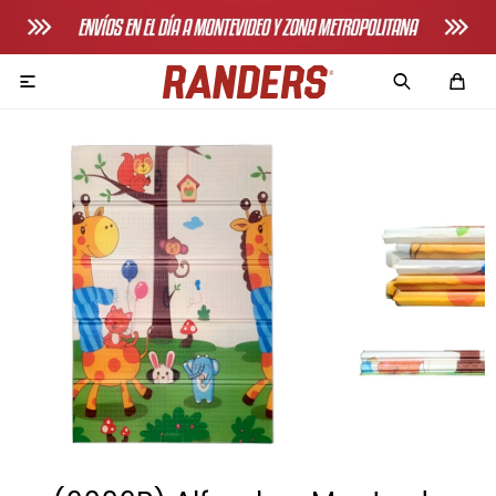

Adultos
Bicicletas horizonales
Bicicletas spinning
Bicicletas tradicionales
Bancos de pecho
Máquinas de remo