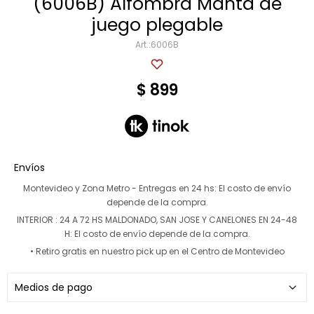
(6006B) Alfombra Manta de
juego plegable
Multigimnasios
6006B
$
899
Bicicletas horizonales
Bicicletas spinning
Envíos
Bicicletas tradicionales
Montevideo y Zona Metro - Entregas en 24 hs:
El costo de envío
depende de la compra.
INTERIOR : 24 A 72 HS MALDONADO, SAN JOSE Y CANELONES EN 24-48
H:
El costo de envío depende de la compra.
• Retiro gratis en nuestro pick up en el Centro de Montevideo
Medios de pago