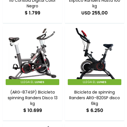
115 Consola Digital Color
Elíptico Randers Hasta 100
Negro
kg
$
1.799
USD
255,00
LLEGA EL
LUNES
LLEGA EL
LUNES
(ARG-874SP) Bicicleta
Bicicleta de spinning
spinning Randers Disco 13
Randers ARG-820SP disco
kg
6kg
$
10.699
$
6.250