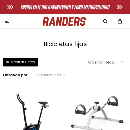

Bicicletas fijas
Recomendados
Adultos
Filtrando por:
Bicicletas fijas
Bicicletas horizonales
Bicicletas spinning
Bicicletas tradicionales
Bancos de pecho
Máquinas de remo