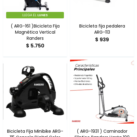
Multigimnasios
LLEGA EL
LUNES
( ARG-161 )Bicicleta Fija
Bicicleta fija pedalera
Magnética Vertical
ARG-113
Randers
$
939
$
5.750
Bicicletas horizonales
Bicicletas spinning
Bicicletas tradicionales
Bicicleta Fija Minibike ARG-
( ARG-1931 ) Caminador