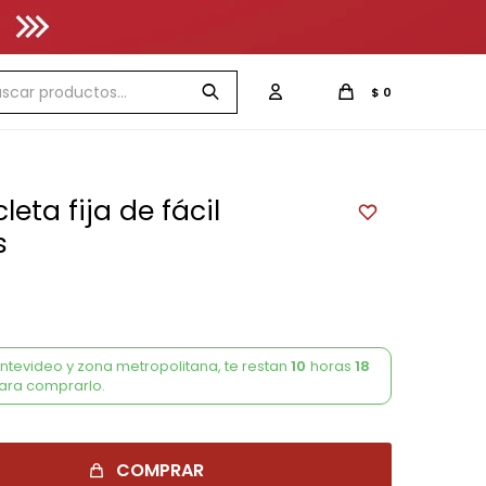
$
0
eta fija de fácil
s
tevideo y zona metropolitana
, te
restan
10
horas
18
ara comprarlo.
COMPRAR