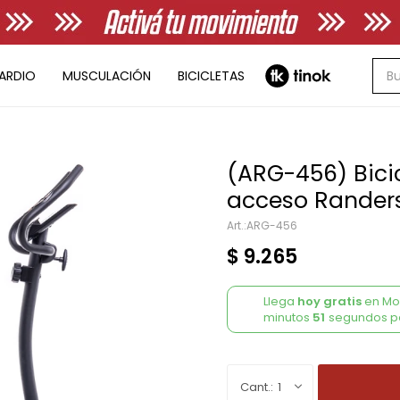
ARDIO
MUSCULACIÓN
BICICLETAS
(ARG-456) Bicicl
acceso Rander
ARG-456
$
9.265
Llega
hoy gratis
en Mon
minutos
51
segundos
p
1