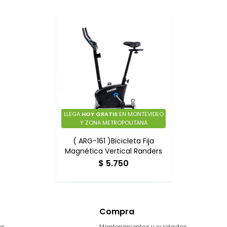
LLEGA
HOY GRATIS
EN MONTEVIDEO
Y ZONA METROPOLITANA
( ARG-161 )Bicicleta Fija
Magnética Vertical Randers
$
5.750
Compra
os
Mantenimientos y cuidados