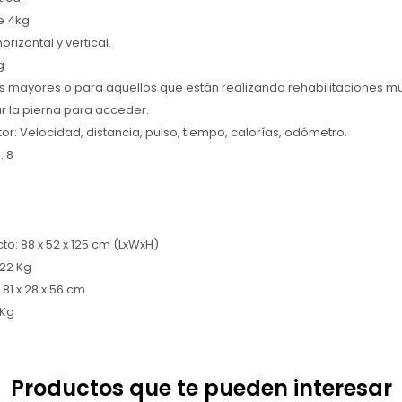
e 4kg
orizontal y vertical.
g
s mayores o para aquellos que están realizando rehabilitaciones m
r la pierna para acceder.
or: Velocidad, distancia, pulso, tiempo, calorías, odómetro.
: 8
to: 88 x 52 x 125 cm (LxWxH)
 22 Kg
 81 x 28 x 56 cm
 Kg
Productos que te pueden interesar