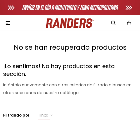

No se han recuperado productos
¡Lo sentimos! No hay productos en esta
sección.
Adultos
Inténtalo nuevamente con otros criterios de filtrado o busca en
Bicicletas horizonales
otras secciones de nuestro catálogo.
Bicicletas spinning
Bicicletas tradicionales
Filtrando por:
Tinok
Bancos de pecho
Máquinas de remo