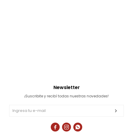
Multigimnasios
Bicicletas horizonales
Bicicletas spinning
Bicicletas tradicionales
Newsletter
¡Suscribite y recibí todas nuestras novedades!


