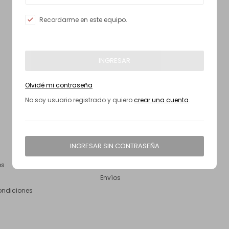
Recordarme en este equipo.
INGRESAR
Olvidé mi contraseña
No soy usuario registrado y quiero
crear una cuenta
.
INGRESAR SIN CONTRASEÑA
Compra
os
Mantenimientos y cuidados
Envíos
ondiciones