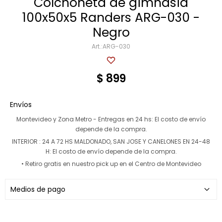
Colchoneta de gimnasia
100x50x5 Randers ARG-030 -
Multigimnasios
Negro
ARG-030
$
899
Bicicletas horizonales
Bicicletas spinning
Envíos
Montevideo y Zona Metro - Entregas en 24 hs:
El costo de envío
Bicicletas tradicionales
depende de la compra.
INTERIOR : 24 A 72 HS MALDONADO, SAN JOSE Y CANELONES EN 24-48
H:
El costo de envío depende de la compra.
• Retiro gratis en nuestro pick up en el Centro de Montevideo
Medios de pago