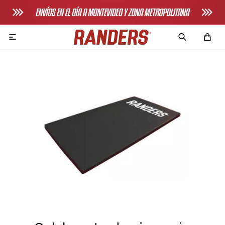

Adultos
Bicicletas horizonales
Bicicletas spinning
Bicicletas tradicionales
Bancos de pecho
Máquinas de remo