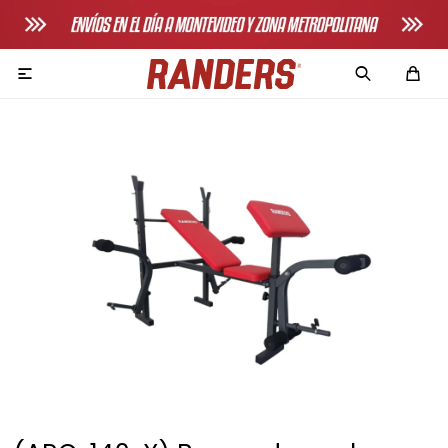

Adultos
Bicicletas horizonales
Bicicletas spinning
Bicicletas tradicionales
Bancos de pecho
Máquinas de remo