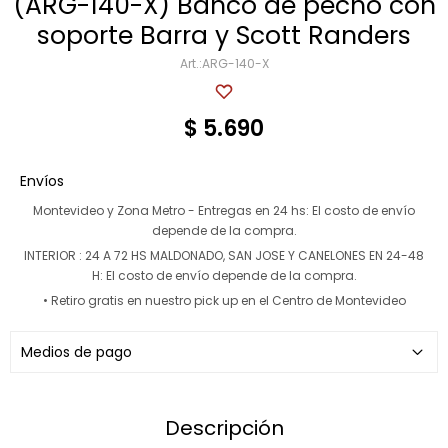
(ARG-140-X) Banco de pecho con
soporte Barra y Scott Randers
Multigimnasios
ARG-140-X
$
5.690
Bicicletas horizonales
Envíos
Bicicletas spinning
Montevideo y Zona Metro - Entregas en 24 hs:
El costo de envío
depende de la compra.
Bicicletas tradicionales
INTERIOR : 24 A 72 HS MALDONADO, SAN JOSE Y CANELONES EN 24-48
H:
El costo de envío depende de la compra.
• Retiro gratis en nuestro pick up en el Centro de Montevideo
Medios de pago
Descripción