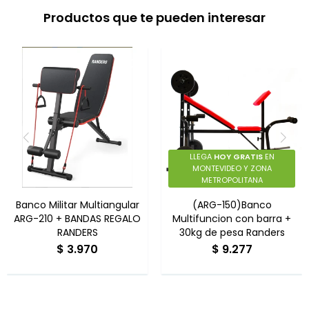
Productos que te pueden interesar
LLEGA
HOY GRATIS
EN
MONTEVIDEO Y ZONA
METROPOLITANA
Banco Militar Multiangular
(ARG-150)Banco
ARG-210 + BANDAS REGALO
Multifuncion con barra +
RANDERS
30kg de pesa Randers
$
3.970
$
9.277